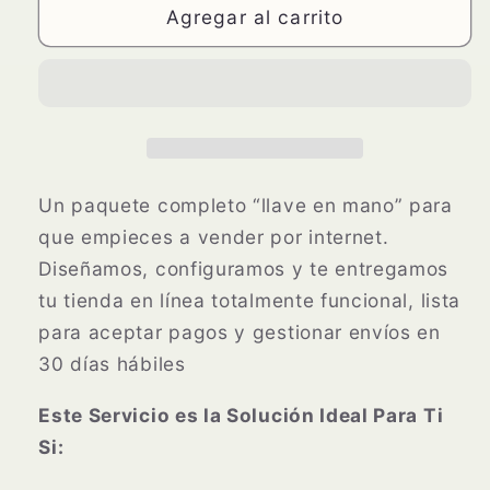
PÁGINA
PÁGINA
Agregar al carrito
WEB
WEB
|
|
Tiendanube
Tiendanube
Un paquete completo “llave en mano” para
que empieces a vender por internet.
Diseñamos, configuramos y te entregamos
tu tienda en línea totalmente funcional, lista
para aceptar pagos y gestionar envíos en
30 días hábiles
Este Servicio es la Solución Ideal Para Ti
Si: