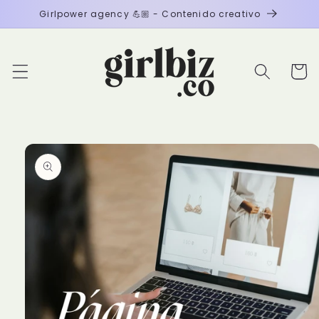
Ir
Girlpower agency 💪🏼 - Contenido creativo
directamente
al contenido
Carrito
Ir
directamente
a la
información
del producto