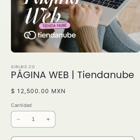
Abrir
elemento
multimedia
GIRLBIZ.CO
1
PÁGINA WEB | Tiendanube
en
una
ventana
modal
Precio
$ 12,500.00 MXN
habitual
Cantidad
Reducir
Aumentar
cantidad
cantidad
para
para