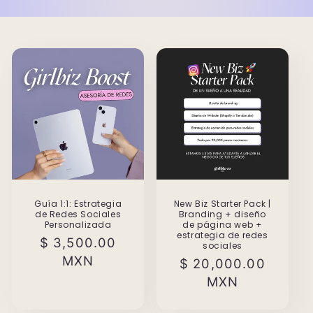
Guía 1:1: Estrategia
New Biz Starter Pack |
de Redes Sociales
Branding + diseño
Personalizada
de página web +
estrategia de redes
Precio
$ 3,500.00
sociales
habitual
MXN
Precio
$ 20,000.00
habitual
MXN