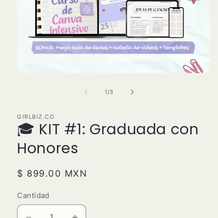
Abrir
elemento
multimedia
de
1
/
3
1
en
una
GIRLBIZ.CO
ventana
🎓 KIT #1: Graduada con
modal
Honores
Precio
$ 899.00 MXN
habitual
Cantidad