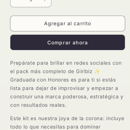
Reducir
Aumentar
cantidad
cantidad
para
para
Agregar al carrito
🎓
🎓
KIT
KIT
#1:
#1:
Comprar ahora
Graduada
Graduada
con
con
Honores
Honores
Prepárate para brillar en redes sociales con
el pack más completo de Girlbiz ✨
Graduada con Honores
es para ti si estás
lista para dejar de improvisar y empezar a
construir una marca poderosa, estratégica y
con resultados reales.
Este kit es nuestra joya de la corona: incluye
todo lo que necesitas para dominar