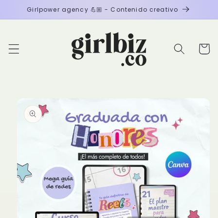
Ir
Girlpower agency 💪🏼 - Contenido creativo
directamente
al contenido
Carrito
Ir
directamente
a la
información
del producto