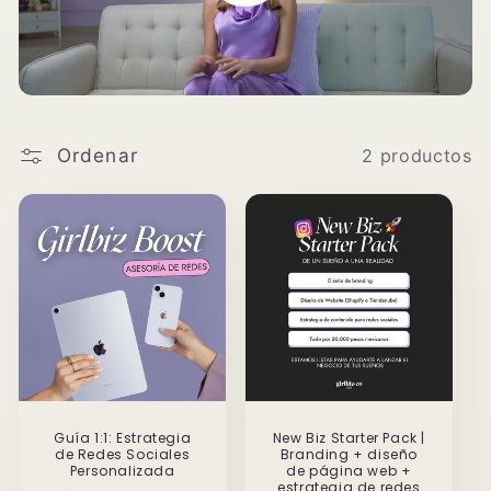
i
ó
n
:
Ordenar
2 productos
Guía 1:1: Estrategia
New Biz Starter Pack |
de Redes Sociales
Branding + diseño
Personalizada
de página web +
estrategia de redes