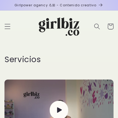
Ir
Girlpower agency 💪🏼 - Contenido creativo
directamente
al contenido
Carrito
C
Servicios
o
l
e
c
c